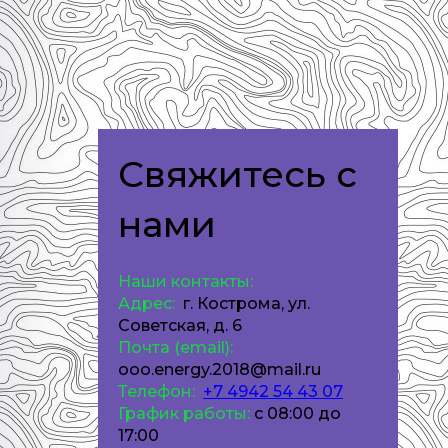
Свяжитесь с
нами
Наши контакты:
Адрес:
​​​​​​​
г. Кострома, ул.
Советская, д. 6
Почта (email):
ooo.energy.2018@mail.ru
Телефон:
+7 4942 54 43 07
График работы:
с 08:00 до
17:00