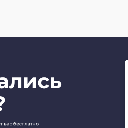
тались
?
ст вас бесплатно