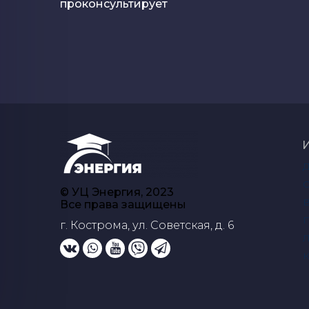
проконсультирует
О
© УЦ Энергия, 2023
В
Все права защищены
П
г. Кострома, ул. Советская, д. 6
Л
К