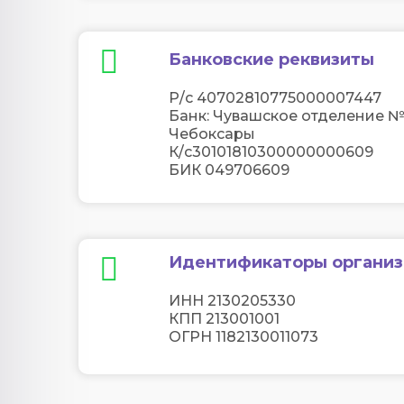
Банковские реквизиты
Р/с 40702810775000007447
Банк: Чувашское отделение №
Чебоксары
К/с30101810300000000609
БИК 049706609
Идентификаторы организ
ИНН 2130205330
КПП 213001001
ОГРН 1182130011073