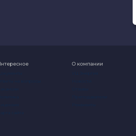
Интересное
О компании
Документы
УЦ Энергия
тветы на вопросы
Новости
акансии
Отзывы
олитика
Преподаватели
ицензия
Реквизиты
арта сайта