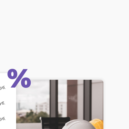
%
уб.
уб.
уб.