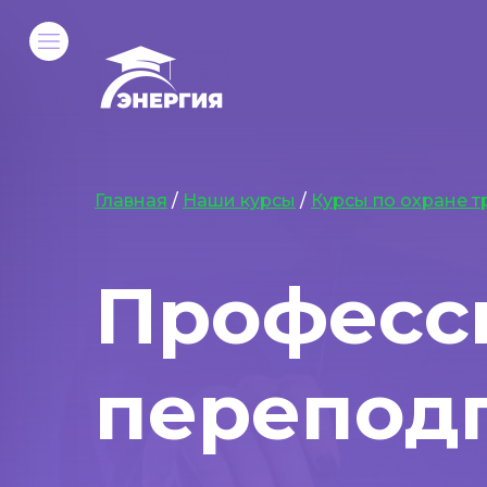
Главная
/
Наши курсы
/
Курсы по охране т
Професс
переподг