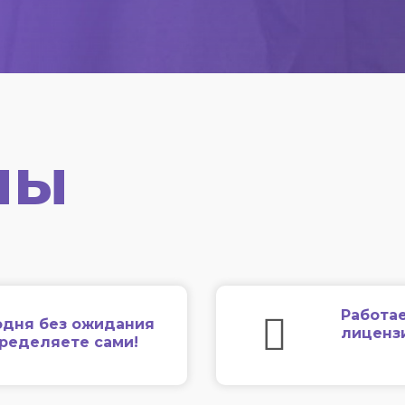
мы
Работае
одня без ожидания
лиценз
еределяете сами!