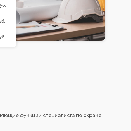
уб.
уб.
уб.
няющие функции специалиста по охране