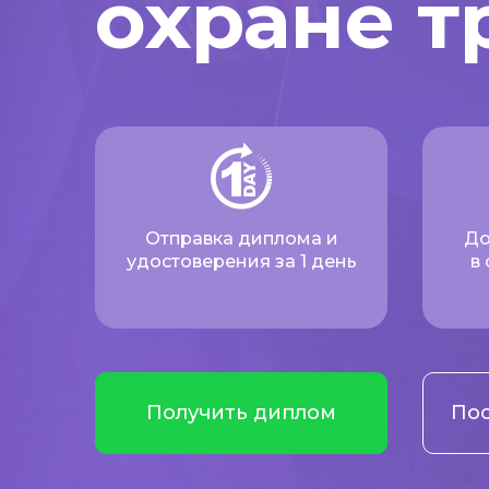
охране т
Отправка диплома и
До
удостоверения за 1 день
в
Получить диплом
Пос