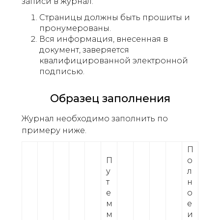
записи в журнал:
Страницы должны быть прошиты и
пронумерованы.
Вся информация, внесенная в
документ, заверяется
квалифицированной электронной
подписью.
Образец заполнения
Журнал необходимо заполнить по
примеру ниже.
П
П
о
у
л
т
н
е
о
м
е
м
и