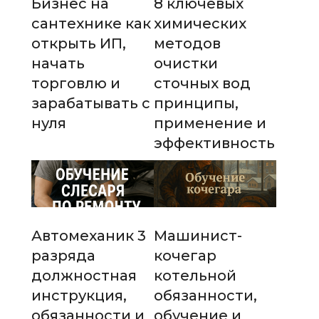
Бизнес на
8 ключевых
сантехнике как
химических
открыть ИП,
методов
начать
очистки
торговлю и
сточных вод
зарабатывать с
принципы,
нуля
применение и
эффективность
Автомеханик 3
Машинист-
разряда
кочегар
должностная
котельной
инструкция,
обязанности,
обязанности и
обучение и